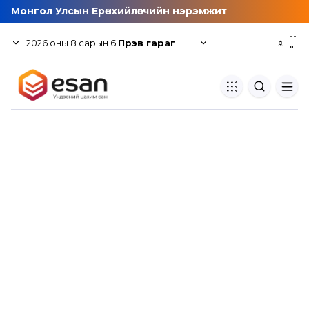
Монгол Улсын Ерөнхийлөгчийн нэрэмжит
--
2026
оны
8
сарын
6
Пүрэв гараг
☼
°
Хуулбар шалгуур
Нэгдсэн сангаас шалгаж
хуулбарын түвшин тогтоох.
Толь бичиг
Монгол хэлний их тайлбар тол
хайх.
Судлаачийн булан
Судалгааны тэмдэглэлээ хадгала
хуваалцах.
Гишүүнчлэл
Унших багц худалдан авах.