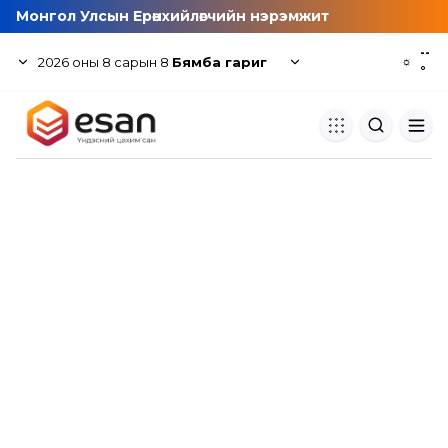
Монгол Улсын Ерөнхийлөгчийн нэрэмжит
--
2026
оны
8
сарын
8
Бямба гариг
☼
°
Хуулбар шалгуур
Нэгдсэн сангаас шалгаж
хуулбарын түвшин тогтоох.
Толь бичиг
Монгол хэлний их тайлбар тол
хайх.
Судлаачийн булан
Судалгааны тэмдэглэлээ хадгала
хуваалцах.
Гишүүнчлэл
Унших багц худалдан авах.