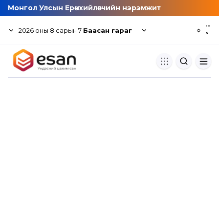
Монгол Улсын Ерөнхийлөгчийн нэрэмжит
--
2026
оны
8
сарын
7
Баасан гараг
☼
°
Хуулбар шалгуур
Нэгдсэн сангаас шалгаж
хуулбарын түвшин тогтоох.
Толь бичиг
Монгол хэлний их тайлбар тол
хайх.
Судлаачийн булан
Судалгааны тэмдэглэлээ хадгала
хуваалцах.
Гишүүнчлэл
Унших багц худалдан авах.