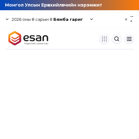
Монгол Улсын Ерөнхийлөгчийн нэрэмжит
--
2026
оны
8
сарын
8
Бямба гариг
☼
°
Хуулбар шалгуур
Нэгдсэн сангаас шалгаж
хуулбарын түвшин тогтоох.
Толь бичиг
Монгол хэлний их тайлбар тол
хайх.
Судлаачийн булан
Судалгааны тэмдэглэлээ хадгала
хуваалцах.
Гишүүнчлэл
Унших багц худалдан авах.