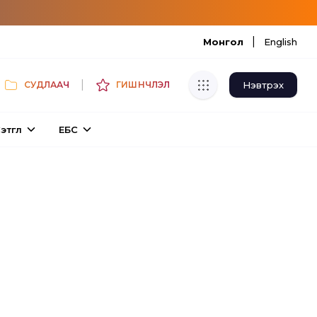
|
Монгол
English
|
Нэвтрэх
СУДЛААЧ
ГИШҮҮНЧЛЭЛ
Хуулбар шалгуур
этгүүл
ЕБС
Нэгдсэн сангаас шалгаж
хуулбарын түвшин тогтоох.
Толь бичиг
Монгол хэлний их тайлбар толиос
хайх.
Судлаачийн булан
Судалгааны тэмдэглэлээ хадгалах,
хуваалцах.
Гишүүнчлэл
Унших багц худалдан авах.