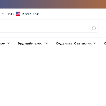
°
|
USD
3,593.93
₮
|
ном
Эрдмийн ажил
Судалгаа, Статистик
С