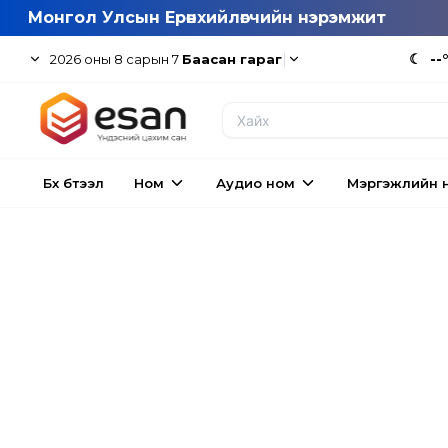
Монгол Улсын Ерөнхийлөгчийн нэрэмжит
|
☾
--
2026
оны
8
сарын
7
Баасан гараг
Бүх бүтээл
Ном
Аудио ном
Мэргэжлийн 