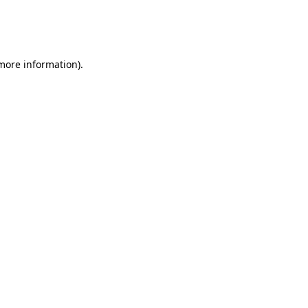
 more information)
.