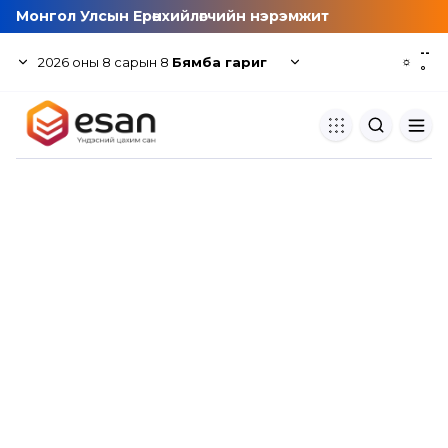
Монгол Улсын Ерөнхийлөгчийн нэрэмжит
--
2026
оны
8
сарын
8
Бямба гариг
☼
°
Хуулбар шалгуур
Нэгдсэн сангаас шалгаж
хуулбарын түвшин тогтоох.
Толь бичиг
Монгол хэлний их тайлбар тол
хайх.
Судлаачийн булан
Судалгааны тэмдэглэлээ хадгала
хуваалцах.
Гишүүнчлэл
Унших багц худалдан авах.