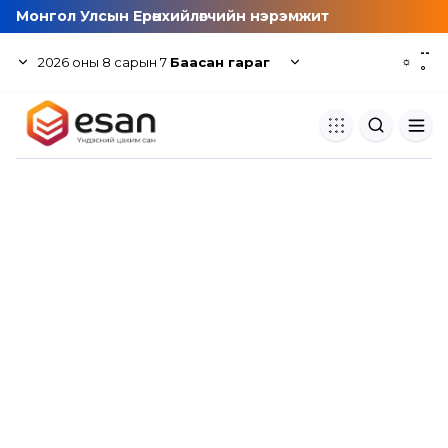
Монгол Улсын Ерөнхийлөгчийн нэрэмжит
--
2026
оны
8
сарын
7
Баасан гараг
☼
°
Хуулбар шалгуур
Нэгдсэн сангаас шалгаж
хуулбарын түвшин тогтоох.
Толь бичиг
Монгол хэлний их тайлбар тол
хайх.
Судлаачийн булан
Судалгааны тэмдэглэлээ хадгала
хуваалцах.
Гишүүнчлэл
Унших багц худалдан авах.