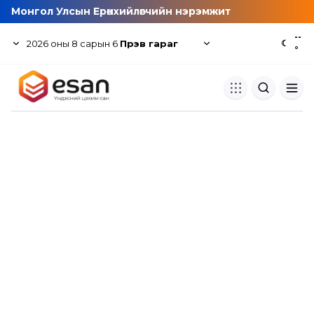
Монгол Улсын Ерөнхийлөгчийн нэрэмжит
--
2026
оны
8
сарын
6
Пүрэв гараг
☾
°
Хуулбар шалгуур
Нэгдсэн сангаас шалгаж
хуулбарын түвшин тогтоох.
Толь бичиг
Монгол хэлний их тайлбар тол
хайх.
Судлаачийн булан
Судалгааны тэмдэглэлээ хадгала
хуваалцах.
Гишүүнчлэл
Унших багц худалдан авах.