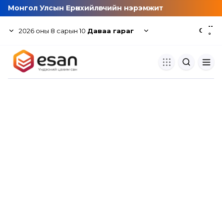
Монгол Улсын Ерөнхийлөгчийн нэрэмжит
--
2026
оны
8
сарын
10
Даваа гараг
☾
°
Хуулбар шалгуур
Нэгдсэн сангаас шалгаж
хуулбарын түвшин тогтоох.
Толь бичиг
Монгол хэлний их тайлбар тол
хайх.
Судлаачийн булан
Судалгааны тэмдэглэлээ хадгала
хуваалцах.
Гишүүнчлэл
Унших багц худалдан авах.