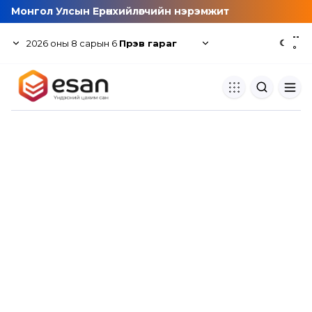
Монгол Улсын Ерөнхийлөгчийн нэрэмжит
--
2026
оны
8
сарын
6
Пүрэв гараг
☾
°
Хуулбар шалгуур
Нэгдсэн сангаас шалгаж
хуулбарын түвшин тогтоох.
Толь бичиг
Монгол хэлний их тайлбар тол
хайх.
Судлаачийн булан
Судалгааны тэмдэглэлээ хадгала
хуваалцах.
Гишүүнчлэл
Унших багц худалдан авах.