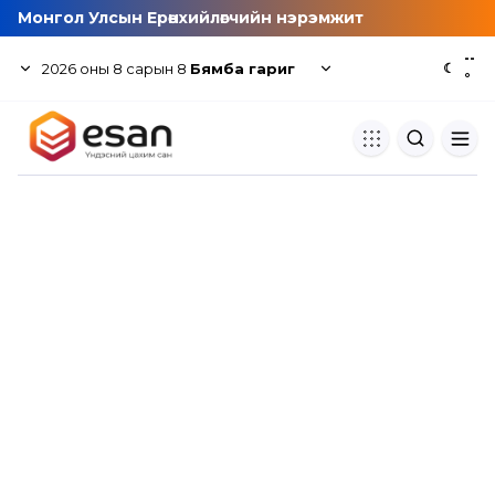
Монгол Улсын Ерөнхийлөгчийн нэрэмжит
--
2026
оны
8
сарын
8
Бямба гариг
☾
°
Хуулбар шалгуур
Нэгдсэн сангаас шалгаж
хуулбарын түвшин тогтоох.
Толь бичиг
Монгол хэлний их тайлбар тол
хайх.
Судлаачийн булан
Судалгааны тэмдэглэлээ хадгала
хуваалцах.
Гишүүнчлэл
Унших багц худалдан авах.