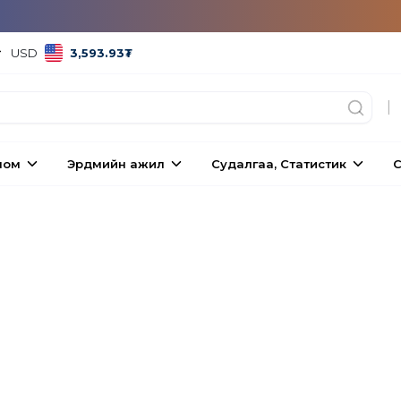
USD
3,593.93
₮
|
ном
Эрдмийн ажил
Судалгаа, Статистик
С