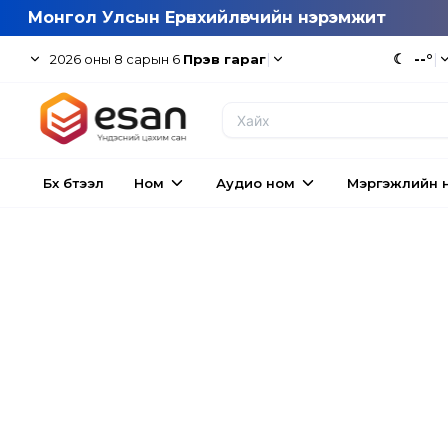
Монгол Улсын Ерөнхийлөгчийн нэрэмжит
|
☾
--°
|
2026
оны
8
сарын
6
Пүрэв гараг
Бүх бүтээл
Ном
Аудио ном
Мэргэжлийн 