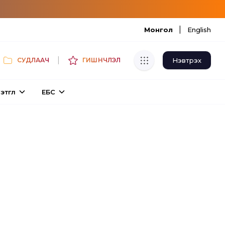
|
Монгол
English
|
Нэвтрэх
СУДЛААЧ
ГИШҮҮНЧЛЭЛ
Хуулбар шалгуур
этгүүл
ЕБС
Нэгдсэн сангаас шалгаж
хуулбарын түвшин тогтоох.
Толь бичиг
Монгол хэлний их тайлбар толиос
хайх.
Судлаачийн булан
Судалгааны тэмдэглэлээ хадгалах,
хуваалцах.
Гишүүнчлэл
Унших багц худалдан авах.