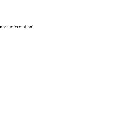
 more information)
.