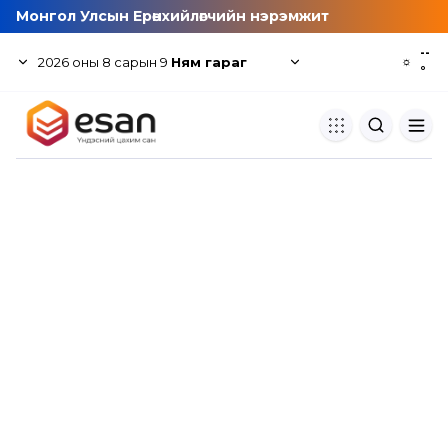
Монгол Улсын Ерөнхийлөгчийн нэрэмжит
--
2026
оны
8
сарын
9
Ням гараг
☼
°
Хуулбар шалгуур
Нэгдсэн сангаас шалгаж
хуулбарын түвшин тогтоох.
Толь бичиг
Монгол хэлний их тайлбар тол
хайх.
Судлаачийн булан
Судалгааны тэмдэглэлээ хадгала
хуваалцах.
Гишүүнчлэл
Унших багц худалдан авах.