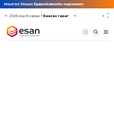
Монгол Улсын Ерөнхийлөгчийн нэрэмжит
--
2026
оны
8
сарын
7
Баасан гараг
☼
°
Хуулбар шалгуур
Нэгдсэн сангаас шалгаж
хуулбарын түвшин тогтоох.
Толь бичиг
Монгол хэлний их тайлбар тол
хайх.
Судлаачийн булан
Судалгааны тэмдэглэлээ хадгала
хуваалцах.
Гишүүнчлэл
Унших багц худалдан авах.