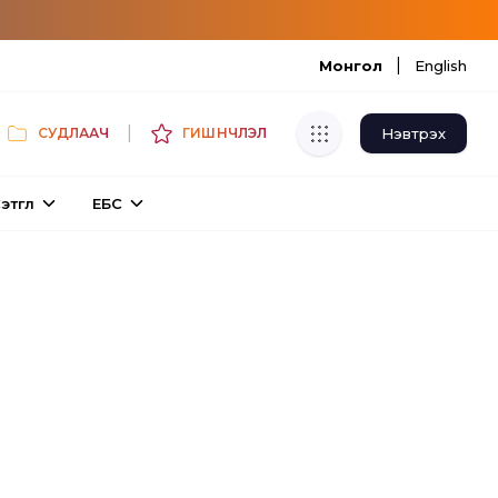
|
Монгол
English
|
Нэвтрэх
СУДЛААЧ
ГИШҮҮНЧЛЭЛ
Хуулбар шалгуур
этгүүл
ЕБС
Нэгдсэн сангаас шалгаж
хуулбарын түвшин тогтоох.
Толь бичиг
Монгол хэлний их тайлбар толиос
хайх.
Судлаачийн булан
Судалгааны тэмдэглэлээ хадгалах,
хуваалцах.
Гишүүнчлэл
Унших багц худалдан авах.