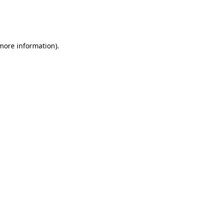
 more information)
.