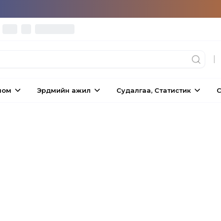
|
ном
Эрдмийн ажил
Судалгаа, Статистик
С