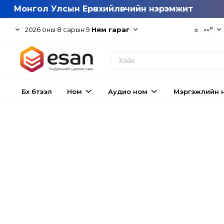
Монгол Улсын Ерөнхийлөгчийн нэрэмжит
|
☼
--°
|
2026
оны
8
сарын
9
Ням гараг
Бүх бүтээл
Ном
Аудио ном
Мэргэжлийн 