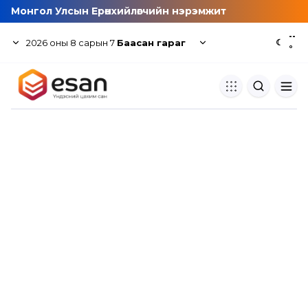
Монгол Улсын Ерөнхийлөгчийн нэрэмжит
--
2026
оны
8
сарын
7
Баасан гараг
☾
°
Хуулбар шалгуур
Нэгдсэн сангаас шалгаж
хуулбарын түвшин тогтоох.
Толь бичиг
Монгол хэлний их тайлбар тол
хайх.
Судлаачийн булан
Судалгааны тэмдэглэлээ хадгала
хуваалцах.
Гишүүнчлэл
Унших багц худалдан авах.