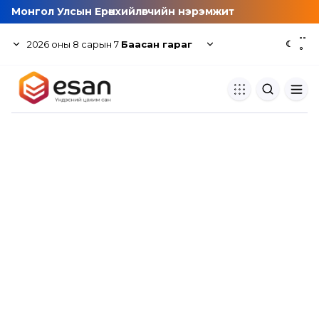
Монгол Улсын Ерөнхийлөгчийн нэрэмжит
--
2026
оны
8
сарын
7
Баасан гараг
☾
°
Хуулбар шалгуур
Нэгдсэн сангаас шалгаж
хуулбарын түвшин тогтоох.
Толь бичиг
Монгол хэлний их тайлбар тол
хайх.
Судлаачийн булан
Судалгааны тэмдэглэлээ хадгала
хуваалцах.
Гишүүнчлэл
Унших багц худалдан авах.