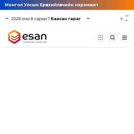
Монгол Улсын Ерөнхийлөгчийн нэрэмжит
--
2026
оны
8
сарын
7
Баасан гараг
☼
°
Хуулбар шалгуур
Нэгдсэн сангаас шалгаж
хуулбарын түвшин тогтоох.
Толь бичиг
Монгол хэлний их тайлбар тол
хайх.
Судлаачийн булан
Судалгааны тэмдэглэлээ хадгала
хуваалцах.
Гишүүнчлэл
Унших багц худалдан авах.