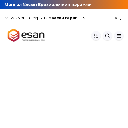
Монгол Улсын Ерөнхийлөгчийн нэрэмжит
--
2026
оны
8
сарын
7
Баасан гараг
☼
°
Хуулбар шалгуур
Нэгдсэн сангаас шалгаж
хуулбарын түвшин тогтоох.
Толь бичиг
Монгол хэлний их тайлбар тол
хайх.
Судлаачийн булан
Судалгааны тэмдэглэлээ хадгала
хуваалцах.
Гишүүнчлэл
Унших багц худалдан авах.