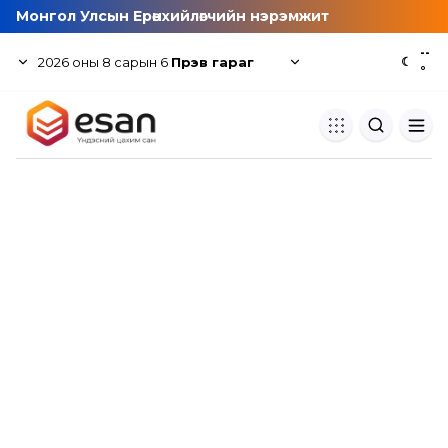
Монгол Улсын Ерөнхийлөгчийн нэрэмжит
--
2026
оны
8
сарын
6
Пүрэв гараг
☾
°
Хуулбар шалгуур
Нэгдсэн сангаас шалгаж
хуулбарын түвшин тогтоох.
Толь бичиг
Монгол хэлний их тайлбар тол
хайх.
Судлаачийн булан
Судалгааны тэмдэглэлээ хадгала
хуваалцах.
Гишүүнчлэл
Унших багц худалдан авах.