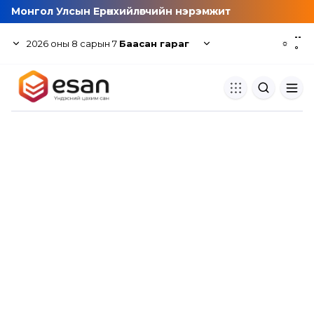
Монгол Улсын Ерөнхийлөгчийн нэрэмжит
--
2026
оны
8
сарын
7
Баасан гараг
☼
°
Хуулбар шалгуур
Нэгдсэн сангаас шалгаж
хуулбарын түвшин тогтоох.
Толь бичиг
Монгол хэлний их тайлбар тол
хайх.
Судлаачийн булан
Судалгааны тэмдэглэлээ хадгала
хуваалцах.
Гишүүнчлэл
Унших багц худалдан авах.