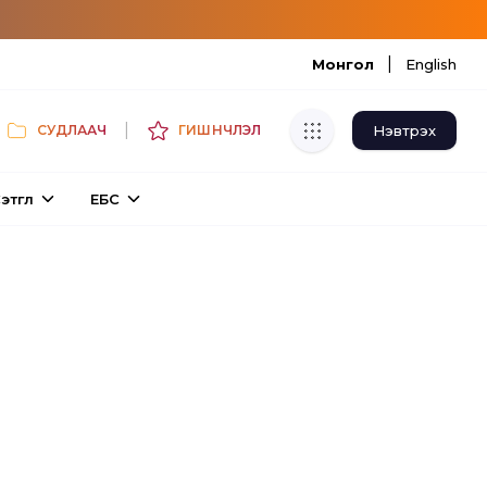
|
Монгол
English
|
Нэвтрэх
СУДЛААЧ
ГИШҮҮНЧЛЭЛ
Хуулбар шалгуур
этгүүл
ЕБС
Нэгдсэн сангаас шалгаж
хуулбарын түвшин тогтоох.
Толь бичиг
Монгол хэлний их тайлбар толиос
хайх.
Судлаачийн булан
Судалгааны тэмдэглэлээ хадгалах,
хуваалцах.
Гишүүнчлэл
Унших багц худалдан авах.