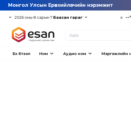
Монгол Улсын Ерөнхийлөгчийн нэрэмжит
|
☼
--
2026
оны
8
сарын
7
Баасан гараг
Бүх бүтээл
Ном
Аудио ном
Мэргэжлийн 