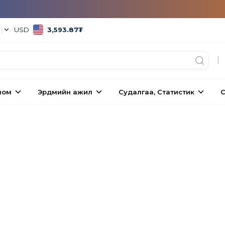
°
|
USD
3,593.87
₮
|
ном
Эрдмийн ажил
Судалгаа, Статистик
С