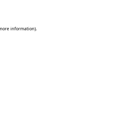
 more information)
.