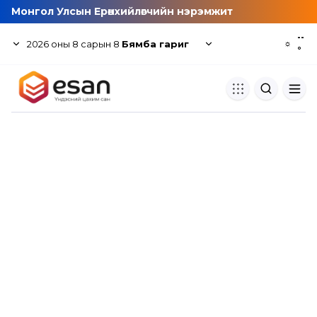
Монгол Улсын Ерөнхийлөгчийн нэрэмжит
--
2026
оны
8
сарын
8
Бямба гариг
☼
°
Хуулбар шалгуур
Нэгдсэн сангаас шалгаж
хуулбарын түвшин тогтоох.
Толь бичиг
Монгол хэлний их тайлбар тол
хайх.
Судлаачийн булан
Судалгааны тэмдэглэлээ хадгала
хуваалцах.
Гишүүнчлэл
Унших багц худалдан авах.