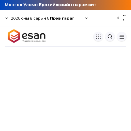
Монгол Улсын Ерөнхийлөгчийн нэрэмжит
--
2026
оны
8
сарын
6
Пүрэв гараг
☾
°
Хуулбар шалгуур
Нэгдсэн сангаас шалгаж
хуулбарын түвшин тогтоох.
Толь бичиг
Монгол хэлний их тайлбар тол
хайх.
Судлаачийн булан
Судалгааны тэмдэглэлээ хадгала
хуваалцах.
Гишүүнчлэл
Унших багц худалдан авах.