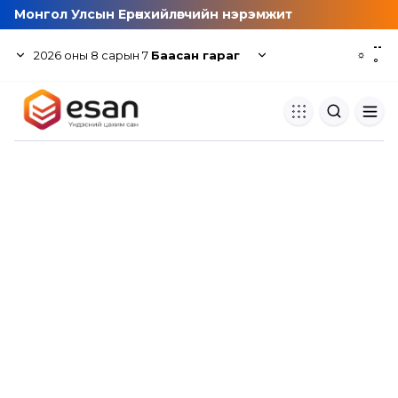
Монгол Улсын Ерөнхийлөгчийн нэрэмжит
--
2026
оны
8
сарын
7
Баасан гараг
☼
°
Хуулбар шалгуур
Нэгдсэн сангаас шалгаж
хуулбарын түвшин тогтоох.
Толь бичиг
Монгол хэлний их тайлбар тол
хайх.
Судлаачийн булан
Судалгааны тэмдэглэлээ хадгала
хуваалцах.
Гишүүнчлэл
Унших багц худалдан авах.