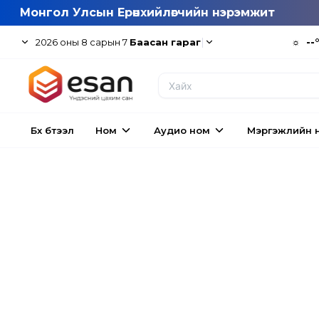
Монгол Улсын Ерөнхийлөгчийн нэрэмжит
|
☼
--
2026
оны
8
сарын
7
Баасан гараг
Бүх бүтээл
Ном
Аудио ном
Мэргэжлийн 