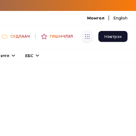
|
Монгол
English
|
Нэвтрэх
СУДЛААЧ
ГИШҮҮНЧЛЭЛ
Хуулбар шалгуур
этгүүл
ЕБС
Нэгдсэн сангаас шалгаж
хуулбарын түвшин тогтоох.
Толь бичиг
Монгол хэлний их тайлбар толиос
хайх.
Судлаачийн булан
Судалгааны тэмдэглэлээ хадгалах,
хуваалцах.
Гишүүнчлэл
Унших багц худалдан авах.