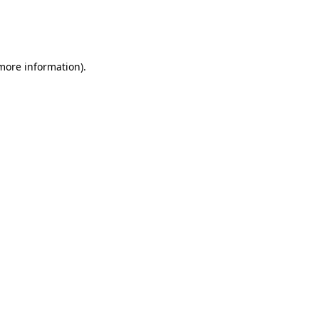
 more information)
.