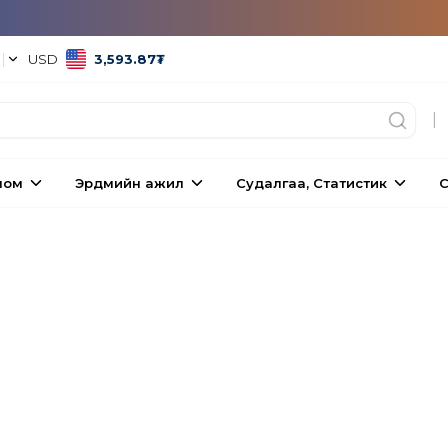
°
|
USD
3,593.87
₮
|
ном
Эрдмийн ажил
Судалгаа, Статистик
С