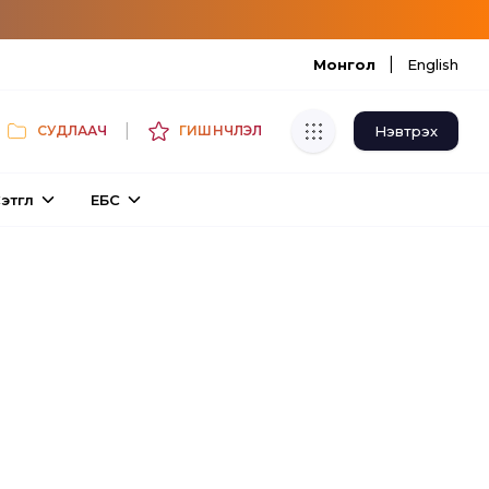
|
Монгол
English
|
Нэвтрэх
СУДЛААЧ
ГИШҮҮНЧЛЭЛ
Хуулбар шалгуур
этгүүл
ЕБС
Нэгдсэн сангаас шалгаж
хуулбарын түвшин тогтоох.
Толь бичиг
Монгол хэлний их тайлбар толиос
хайх.
Судлаачийн булан
Судалгааны тэмдэглэлээ хадгалах,
хуваалцах.
Гишүүнчлэл
Унших багц худалдан авах.