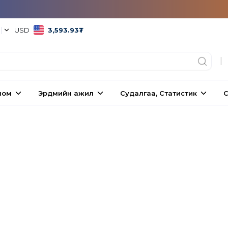
°
|
USD
3,593.93
₮
|
ном
Эрдмийн ажил
Судалгаа, Статистик
С