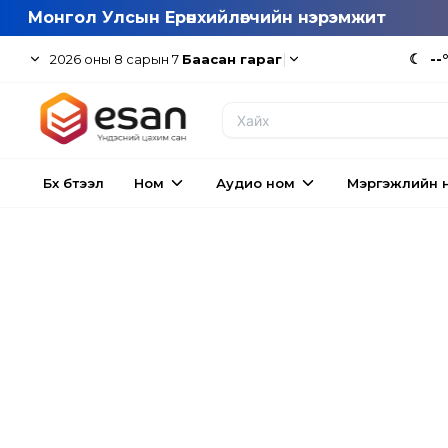
Монгол Улсын Ерөнхийлөгчийн нэрэмжит
|
☾
--
2026
оны
8
сарын
7
Баасан гараг
Бүх бүтээл
Ном
Аудио ном
Мэргэжлийн 