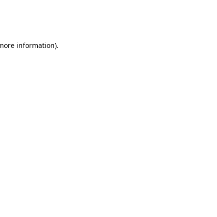
 more information)
.