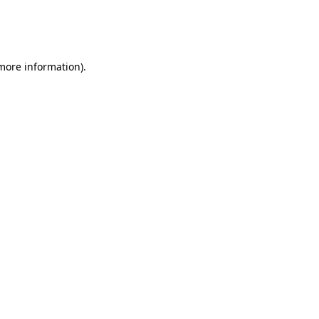
 more information)
.