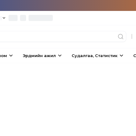
°
|
|
ном
Эрдмийн ажил
Судалгаа, Статистик
С