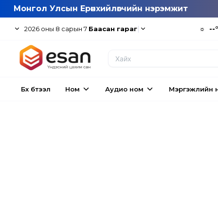
Монгол Улсын Ерөнхийлөгчийн нэрэмжит
|
☼
--
2026
оны
8
сарын
7
Баасан гараг
Бүх бүтээл
Ном
Аудио ном
Мэргэжлийн 