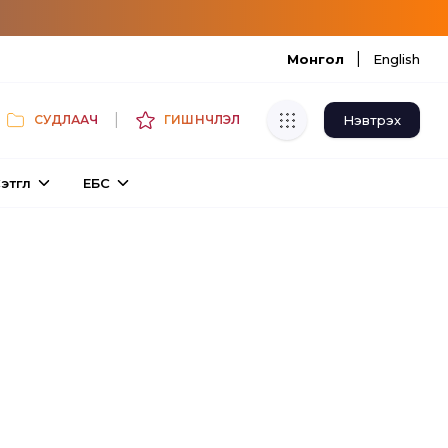
|
Монгол
English
|
Нэвтрэх
СУДЛААЧ
ГИШҮҮНЧЛЭЛ
Хуулбар шалгуур
этгүүл
ЕБС
Нэгдсэн сангаас шалгаж
хуулбарын түвшин тогтоох.
Толь бичиг
Монгол хэлний их тайлбар толиос
хайх.
Судлаачийн булан
Судалгааны тэмдэглэлээ хадгалах,
хуваалцах.
Гишүүнчлэл
Унших багц худалдан авах.