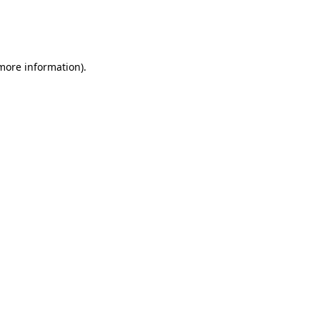
 more information)
.