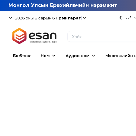
Монгол Улсын Ерөнхийлөгчийн нэрэмжит
|
☾
--°
|
2026
оны
8
сарын
6
Пүрэв гараг
Бүх бүтээл
Ном
Аудио ном
Мэргэжлийн 