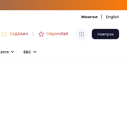
|
Монгол
English
|
Нэвтрэх
СУДЛААЧ
ГИШҮҮНЧЛЭЛ
Хуулбар шалгуур
этгүүл
ЕБС
Нэгдсэн сангаас шалгаж
хуулбарын түвшин тогтоох.
Толь бичиг
Монгол хэлний их тайлбар толиос
хайх.
Судлаачийн булан
Судалгааны тэмдэглэлээ хадгалах,
хуваалцах.
Гишүүнчлэл
Унших багц худалдан авах.