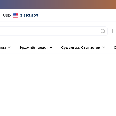
USD
3,593.50
₮
|
ном
Эрдмийн ажил
Судалгаа, Статистик
С