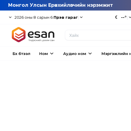
Монгол Улсын Ерөнхийлөгчийн нэрэмжит
|
☾
--°
|
2026
оны
8
сарын
6
Пүрэв гараг
Бүх бүтээл
Ном
Аудио ном
Мэргэжлийн 