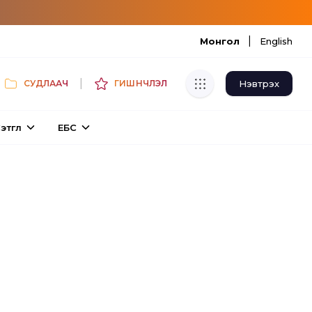
|
Монгол
English
|
Нэвтрэх
СУДЛААЧ
ГИШҮҮНЧЛЭЛ
Хуулбар шалгуур
этгүүл
ЕБС
Нэгдсэн сангаас шалгаж
хуулбарын түвшин тогтоох.
Толь бичиг
Монгол хэлний их тайлбар толиос
хайх.
Судлаачийн булан
Судалгааны тэмдэглэлээ хадгалах,
хуваалцах.
Гишүүнчлэл
Унших багц худалдан авах.