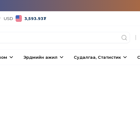
USD
3,593.93
₮
|
ном
Эрдмийн ажил
Судалгаа, Статистик
С