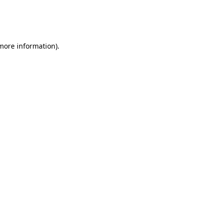
 more information)
.