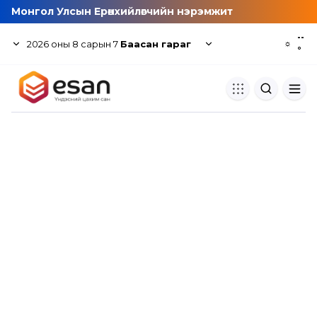
Монгол Улсын Ерөнхийлөгчийн нэрэмжит
--
2026
оны
8
сарын
7
Баасан гараг
☼
°
Хуулбар шалгуур
Нэгдсэн сангаас шалгаж
хуулбарын түвшин тогтоох.
Толь бичиг
Монгол хэлний их тайлбар тол
хайх.
Судлаачийн булан
Судалгааны тэмдэглэлээ хадгала
хуваалцах.
Гишүүнчлэл
Унших багц худалдан авах.