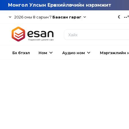
Монгол Улсын Ерөнхийлөгчийн нэрэмжит
|
☾
--
2026
оны
8
сарын
7
Баасан гараг
Бүх бүтээл
Ном
Аудио ном
Мэргэжлийн 