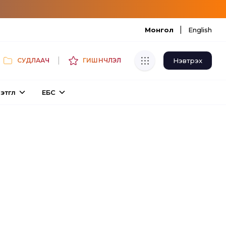
|
Монгол
English
|
Нэвтрэх
СУДЛААЧ
ГИШҮҮНЧЛЭЛ
Хуулбар шалгуур
этгүүл
ЕБС
Нэгдсэн сангаас шалгаж
хуулбарын түвшин тогтоох.
Толь бичиг
Монгол хэлний их тайлбар толиос
хайх.
Судлаачийн булан
Судалгааны тэмдэглэлээ хадгалах,
хуваалцах.
Гишүүнчлэл
Унших багц худалдан авах.