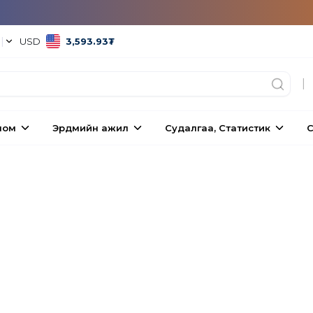
°
|
USD
3,593.93
₮
|
ном
Эрдмийн ажил
Судалгаа, Статистик
С