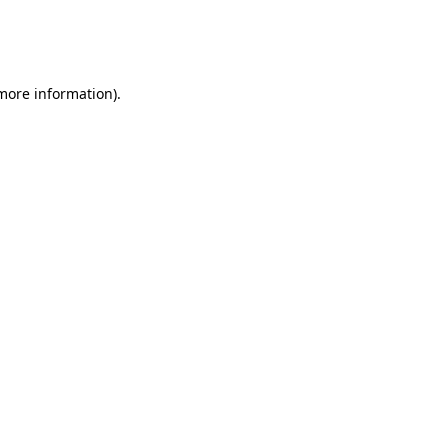
 more information)
.