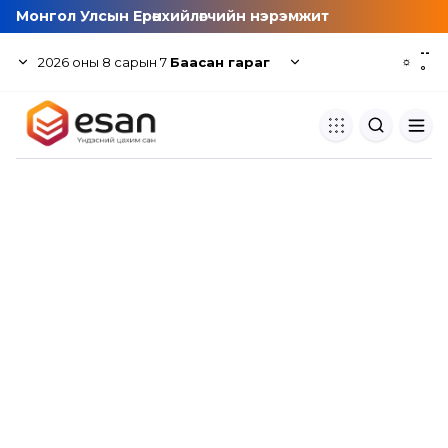
Монгол Улсын Ерөнхийлөгчийн нэрэмжит
--
2026
оны
8
сарын
7
Баасан гараг
☼
°
Хуулбар шалгуур
Нэгдсэн сангаас шалгаж
хуулбарын түвшин тогтоох.
Толь бичиг
Монгол хэлний их тайлбар тол
хайх.
Судлаачийн булан
Судалгааны тэмдэглэлээ хадгала
хуваалцах.
Гишүүнчлэл
Унших багц худалдан авах.