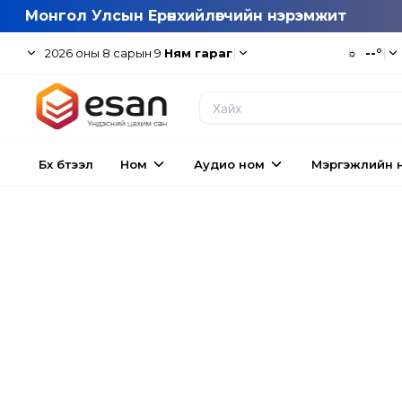
Монгол Улсын Ерөнхийлөгчийн нэрэмжит
|
☼
--°
|
2026
оны
8
сарын
9
Ням гараг
Бүх бүтээл
Ном
Аудио ном
Мэргэжлийн 