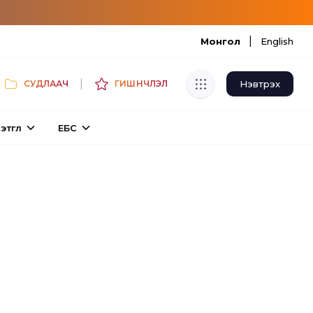
|
Монгол
English
|
Нэвтрэх
СУДЛААЧ
ГИШҮҮНЧЛЭЛ
Хуулбар шалгуур
этгүүл
ЕБС
Нэгдсэн сангаас шалгаж
хуулбарын түвшин тогтоох.
Толь бичиг
Монгол хэлний их тайлбар толиос
хайх.
Судлаачийн булан
Судалгааны тэмдэглэлээ хадгалах,
хуваалцах.
Гишүүнчлэл
Унших багц худалдан авах.