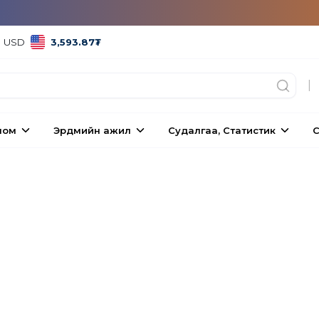
USD
3,593.87
₮
|
ном
Эрдмийн ажил
Судалгаа, Статистик
С