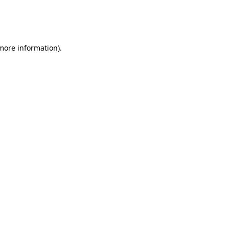
 more information)
.