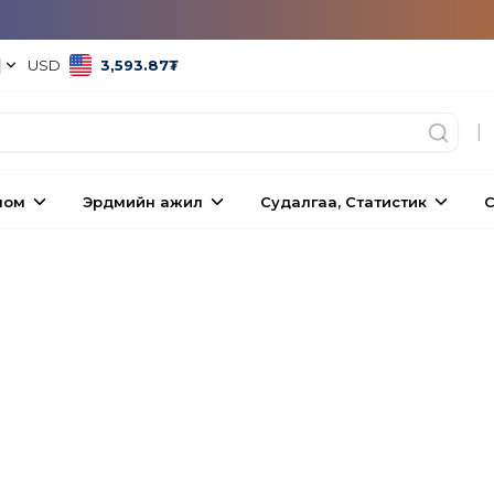
|
USD
3,593.87
₮
|
ном
Эрдмийн ажил
Судалгаа, Статистик
С