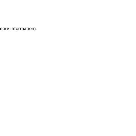
 more information)
.