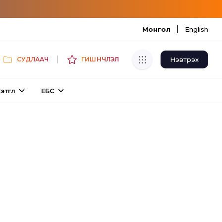
|
Монгол
English
|
Нэвтрэх
СУДЛААЧ
ГИШҮҮНЧЛЭЛ
Хуулбар шалгуур
этгүүл
ЕБС
Нэгдсэн сангаас шалгаж
хуулбарын түвшин тогтоох.
Толь бичиг
Монгол хэлний их тайлбар толиос
хайх.
Судлаачийн булан
Судалгааны тэмдэглэлээ хадгалах,
хуваалцах.
Гишүүнчлэл
Унших багц худалдан авах.