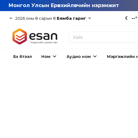
Монгол Улсын Ерөнхийлөгчийн нэрэмжит
|
☾
--°
2026
оны
8
сарын
8
Бямба гариг
Бүх бүтээл
Ном
Аудио ном
Мэргэжлийн 