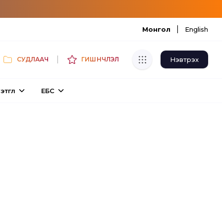
|
Монгол
English
|
Нэвтрэх
СУДЛААЧ
ГИШҮҮНЧЛЭЛ
Хуулбар шалгуур
этгүүл
ЕБС
Нэгдсэн сангаас шалгаж
хуулбарын түвшин тогтоох.
Толь бичиг
Монгол хэлний их тайлбар толиос
хайх.
Судлаачийн булан
Судалгааны тэмдэглэлээ хадгалах,
хуваалцах.
Гишүүнчлэл
Унших багц худалдан авах.