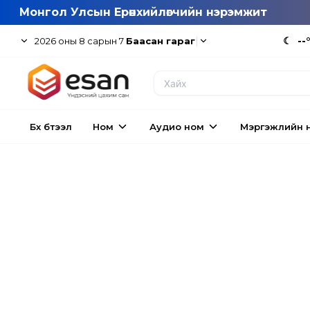
Монгол Улсын Ерөнхийлөгчийн нэрэмжит
|
☾
--
2026
оны
8
сарын
7
Баасан гараг
Бүх бүтээл
Ном
Аудио ном
Мэргэжлийн 