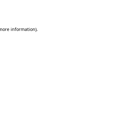
 more information)
.