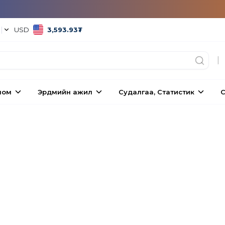
°
|
USD
3,593.93
₮
|
ном
Эрдмийн ажил
Судалгаа, Статистик
С