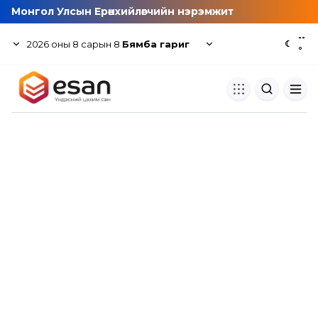
Монгол Улсын Ерөнхийлөгчийн нэрэмжит
--
2026
оны
8
сарын
8
Бямба гариг
☾
°
Хуулбар шалгуур
Нэгдсэн сангаас шалгаж
хуулбарын түвшин тогтоох.
Толь бичиг
Монгол хэлний их тайлбар тол
хайх.
Судлаачийн булан
Судалгааны тэмдэглэлээ хадгала
хуваалцах.
Гишүүнчлэл
Унших багц худалдан авах.