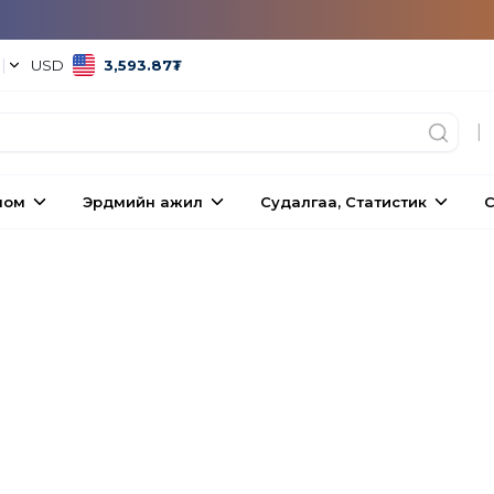
°
|
USD
3,593.87
₮
|
ном
Эрдмийн ажил
Судалгаа, Статистик
С