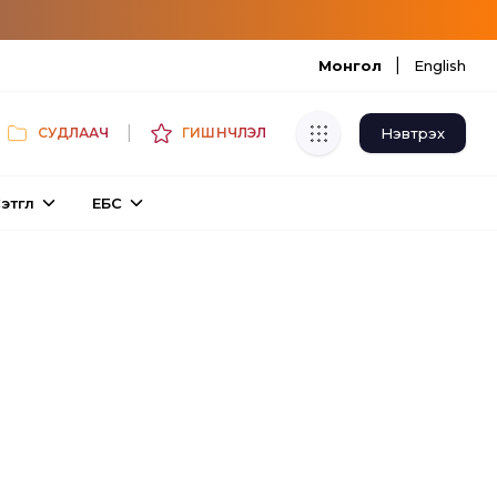
|
Монгол
English
|
Нэвтрэх
СУДЛААЧ
ГИШҮҮНЧЛЭЛ
Хуулбар шалгуур
этгүүл
ЕБС
Нэгдсэн сангаас шалгаж
хуулбарын түвшин тогтоох.
Толь бичиг
Монгол хэлний их тайлбар толиос
хайх.
Судлаачийн булан
Судалгааны тэмдэглэлээ хадгалах,
хуваалцах.
Гишүүнчлэл
Унших багц худалдан авах.