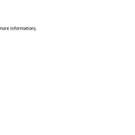
 more information)
.