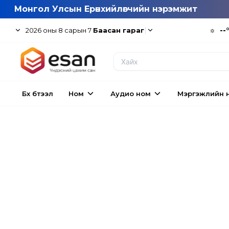
Монгол Улсын Ерөнхийлөгчийн нэрэмжит
|
☼
--
2026
оны
8
сарын
7
Баасан гараг
Бүх бүтээл
Ном
Аудио ном
Мэргэжлийн 