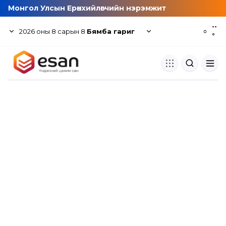
Монгол Улсын Ерөнхийлөгчийн нэрэмжит
--
2026
оны
8
сарын
8
Бямба гариг
☼
°
Хуулбар шалгуур
Нэгдсэн сангаас шалгаж
хуулбарын түвшин тогтоох.
Толь бичиг
Монгол хэлний их тайлбар тол
хайх.
Судлаачийн булан
Судалгааны тэмдэглэлээ хадгала
хуваалцах.
Гишүүнчлэл
Унших багц худалдан авах.