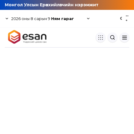
Монгол Улсын Ерөнхийлөгчийн нэрэмжит
--
2026
оны
8
сарын
9
Ням гараг
☾
°
Хуулбар шалгуур
Нэгдсэн сангаас шалгаж
хуулбарын түвшин тогтоох.
Толь бичиг
Монгол хэлний их тайлбар тол
хайх.
Судлаачийн булан
Судалгааны тэмдэглэлээ хадгала
хуваалцах.
Гишүүнчлэл
Унших багц худалдан авах.