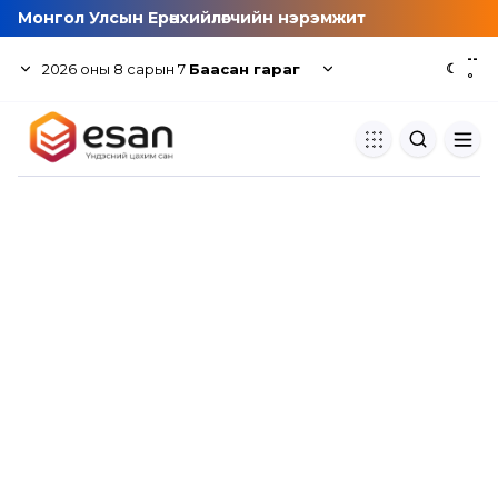
Монгол Улсын Ерөнхийлөгчийн нэрэмжит
--
2026
оны
8
сарын
7
Баасан гараг
☾
°
Хуулбар шалгуур
Нэгдсэн сангаас шалгаж
хуулбарын түвшин тогтоох.
Толь бичиг
Монгол хэлний их тайлбар тол
хайх.
Судлаачийн булан
Судалгааны тэмдэглэлээ хадгала
хуваалцах.
Гишүүнчлэл
Унших багц худалдан авах.