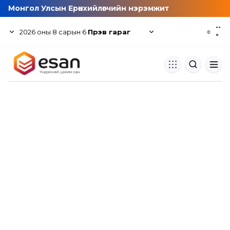
Монгол Улсын Ерөнхийлөгчийн нэрэмжит
--
2026
оны
8
сарын
6
Пүрэв гараг
☼
°
Хуулбар шалгуур
Нэгдсэн сангаас шалгаж
хуулбарын түвшин тогтоох.
Толь бичиг
Монгол хэлний их тайлбар тол
хайх.
Судлаачийн булан
Судалгааны тэмдэглэлээ хадгала
хуваалцах.
Гишүүнчлэл
Унших багц худалдан авах.