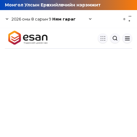
Монгол Улсын Ерөнхийлөгчийн нэрэмжит
--
2026
оны
8
сарын
9
Ням гараг
☼
°
Хуулбар шалгуур
Нэгдсэн сангаас шалгаж
хуулбарын түвшин тогтоох.
Толь бичиг
Монгол хэлний их тайлбар тол
хайх.
Судлаачийн булан
Судалгааны тэмдэглэлээ хадгала
хуваалцах.
Гишүүнчлэл
Унших багц худалдан авах.