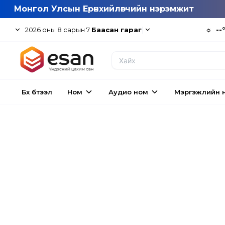
Монгол Улсын Ерөнхийлөгчийн нэрэмжит
|
☼
--
2026
оны
8
сарын
7
Баасан гараг
Бүх бүтээл
Ном
Аудио ном
Мэргэжлийн 