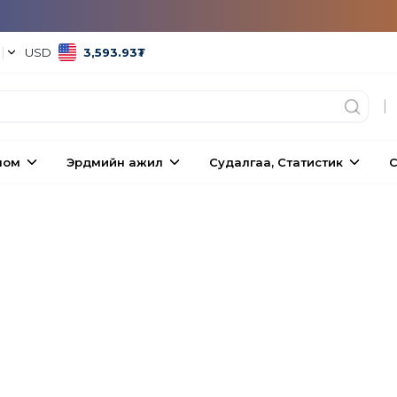
°
|
USD
3,593.93
₮
|
ном
Эрдмийн ажил
Судалгаа, Статистик
С