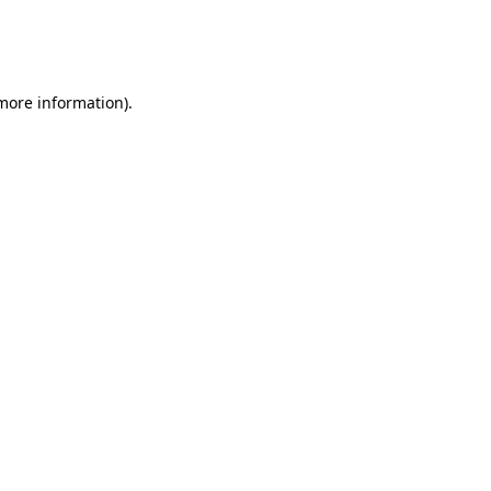
 more information)
.