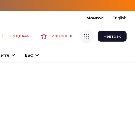
|
Монгол
English
|
Нэвтрэх
СУДЛААЧ
ГИШҮҮНЧЛЭЛ
Хуулбар шалгуур
этгүүл
ЕБС
Нэгдсэн сангаас шалгаж
хуулбарын түвшин тогтоох.
Толь бичиг
Монгол хэлний их тайлбар толиос
хайх.
Судлаачийн булан
Судалгааны тэмдэглэлээ хадгалах,
хуваалцах.
Гишүүнчлэл
Унших багц худалдан авах.