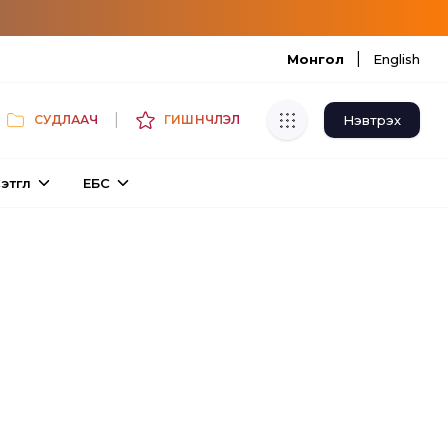
|
Монгол
English
|
Нэвтрэх
СУДЛААЧ
ГИШҮҮНЧЛЭЛ
Хуулбар шалгуур
этгүүл
ЕБС
Нэгдсэн сангаас шалгаж
хуулбарын түвшин тогтоох.
Толь бичиг
Монгол хэлний их тайлбар толиос
хайх.
Судлаачийн булан
Судалгааны тэмдэглэлээ хадгалах,
хуваалцах.
Гишүүнчлэл
Унших багц худалдан авах.