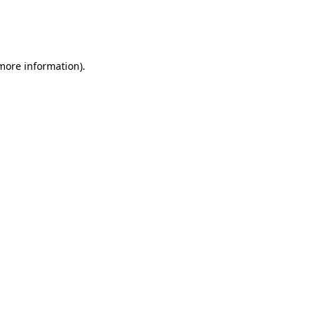
 more information)
.