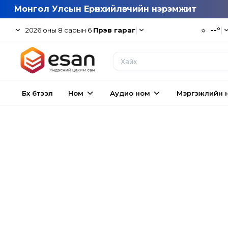
Монгол Улсын Ерөнхийлөгчийн нэрэмжит
|
☼
--°
|
2026
оны
8
сарын
6
Пүрэв гараг
Бүх бүтээл
Ном
Аудио ном
Мэргэжлийн 