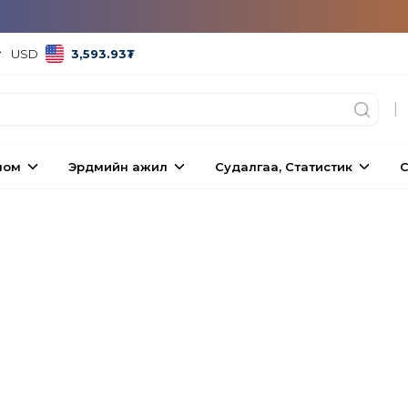
USD
3,593.93
₮
|
ном
Эрдмийн ажил
Судалгаа, Статистик
С