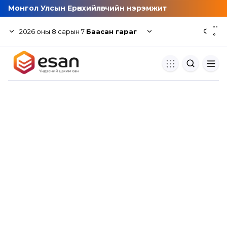
Монгол Улсын Ерөнхийлөгчийн нэрэмжит
--
2026
оны
8
сарын
7
Баасан гараг
☾
°
Хуулбар шалгуур
Нэгдсэн сангаас шалгаж
хуулбарын түвшин тогтоох.
Толь бичиг
Монгол хэлний их тайлбар тол
хайх.
Судлаачийн булан
Судалгааны тэмдэглэлээ хадгала
хуваалцах.
Гишүүнчлэл
Унших багц худалдан авах.