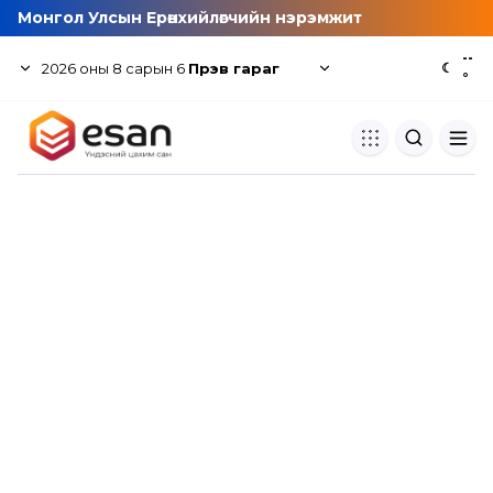
Монгол Улсын Ерөнхийлөгчийн нэрэмжит
--
2026
оны
8
сарын
6
Пүрэв гараг
☾
°
Хуулбар шалгуур
Нэгдсэн сангаас шалгаж
хуулбарын түвшин тогтоох.
Толь бичиг
Монгол хэлний их тайлбар тол
хайх.
Судлаачийн булан
Судалгааны тэмдэглэлээ хадгала
хуваалцах.
Гишүүнчлэл
Унших багц худалдан авах.