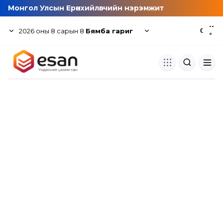
Монгол Улсын Ерөнхийлөгчийн нэрэмжит
--
2026
оны
8
сарын
8
Бямба гариг
☾
°
Хуулбар шалгуур
Нэгдсэн сангаас шалгаж
хуулбарын түвшин тогтоох.
Толь бичиг
Монгол хэлний их тайлбар тол
хайх.
Судлаачийн булан
Судалгааны тэмдэглэлээ хадгала
хуваалцах.
Гишүүнчлэл
Унших багц худалдан авах.