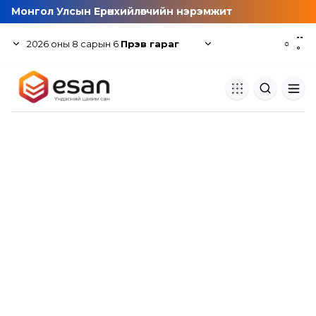
Монгол Улсын Ерөнхийлөгчийн нэрэмжит
--
2026
оны
8
сарын
6
Пүрэв гараг
☼
°
Хуулбар шалгуур
Нэгдсэн сангаас шалгаж
хуулбарын түвшин тогтоох.
Толь бичиг
Монгол хэлний их тайлбар тол
хайх.
Судлаачийн булан
Судалгааны тэмдэглэлээ хадгала
хуваалцах.
Гишүүнчлэл
Унших багц худалдан авах.