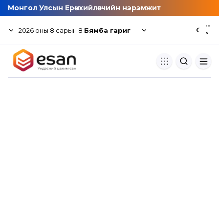
Монгол Улсын Ерөнхийлөгчийн нэрэмжит
--
2026
оны
8
сарын
8
Бямба гариг
☾
°
Хуулбар шалгуур
Нэгдсэн сангаас шалгаж
хуулбарын түвшин тогтоох.
Толь бичиг
Монгол хэлний их тайлбар тол
хайх.
Судлаачийн булан
Судалгааны тэмдэглэлээ хадгала
хуваалцах.
Гишүүнчлэл
Унших багц худалдан авах.